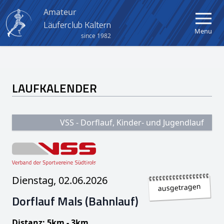
Amateur
Läuferclub Kaltern
Menu
since 1982
Home
LAUFKALENDER
Verein
Aktuelles
VSS - Dorflauf, Kinder- und Jugendlauf
Kalender
Berglauf Kaltern-Mendel
Dienstag, 02.06.2026
Crosslauf Kaltern
ausgetragen
Dorflauf Mals (Bahnlauf)
Kinder- und Jugendlauf
Distanz: 5km - 3km