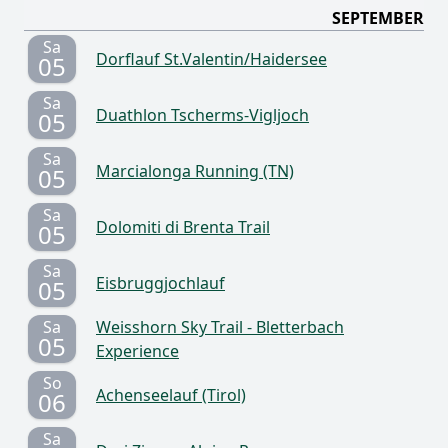
SEPTEMBER
Sa
Dorflauf St.Valentin/Haidersee
05
Sa
Duathlon Tscherms-Vigljoch
05
Sa
Marcialonga Running (TN)
05
Sa
Dolomiti di Brenta Trail
05
Sa
Eisbruggjochlauf
05
Sa
Weisshorn Sky Trail - Bletterbach
05
Experience
So
Achenseelauf (Tirol)
06
Sa