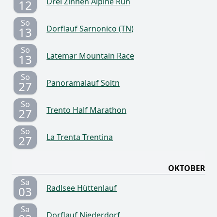
Drei Zinnen Alpine Run
12
So
Dorflauf Sarnonico (TN)
13
So
Latemar Mountain Race
13
So
Panoramalauf Soltn
27
So
Trento Half Marathon
27
So
La Trenta Trentina
27
OKTOBER
Sa
Radlsee Hüttenlauf
03
Sa
Dorflauf Niederdorf