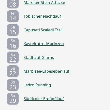
Mareiter Stein Attacke
08
Fr
Toblacher Nachtlauf
14
Sa
Capusati Scaladi Trail
15
So
Kastelruth - Marinzen
16
Sa
Stadtlauf Glurns
22
Sa
Marblsee-Labesebenlauf
22
So
Ledro Running
23
Sa
Südtiroler Erdäpfllauf
29