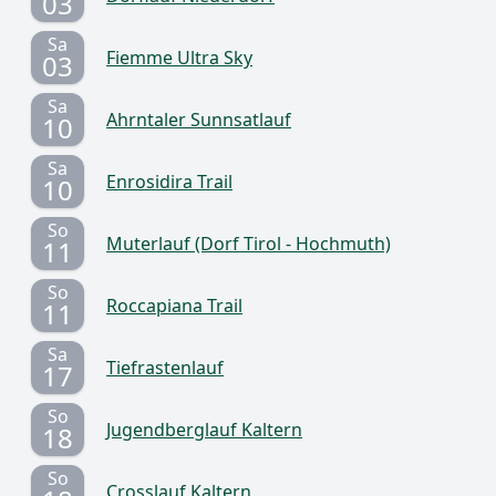
03
Sa
Fiemme Ultra Sky
03
Sa
Ahrntaler Sunnsatlauf
10
Sa
Enrosidira Trail
10
So
Muterlauf (Dorf Tirol - Hochmuth)
11
So
Roccapiana Trail
11
Sa
Tiefrastenlauf
17
So
Jugendberglauf Kaltern
18
So
Crosslauf Kaltern