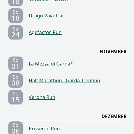
18
So
Drago Vaia Trail
18
Sa
Agefactor-Run
24
NOVEMBER
So
La Mezza di Garda*
01
So
Half Marathon - Garda Trentino
08
So
Verona Run
15
DEZEMBER
So
Prosecco Run
06