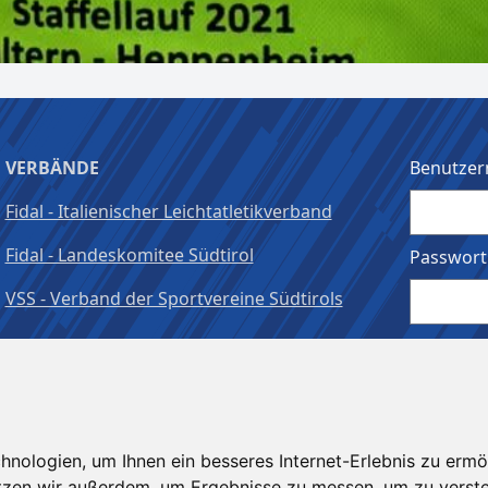
VERBÄNDE
Benutzer
Fidal - Italienischer Leichtatletikverband
Fidal - Landeskomitee Südtirol
Passwort
VSS - Verband der Sportvereine Südtirols
Angeme
nologien, um Ihnen ein besseres Internet-Erlebnis zu ermö
utzen wir außerdem, um Ergebnisse zu messen, um zu ver