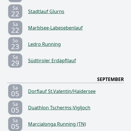
Sa
Stadtlauf Glurns
22
Sa
Marblsee-Labesebenlauf
22
So
Ledro Running
23
Sa
Südtiroler Erdäpfllauf
29
SEPTEMBER
Sa
Dorflauf St.Valentin/Haidersee
05
Sa
Duathlon Tscherms-Vigljoch
05
Sa
Marcialonga Running (TN)
05