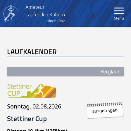
Amateur
Läuferclub Kaltern
Menu
since 1982
Home
LAUFKALENDER
Verein
Aktuelles
Berglauf
Kalender
Berglauf Kaltern-Mendel
Sonntag, 02.08.2026
Crosslauf Kaltern
ausgetragen
Stettiner Cup
Kinder- und Jugendlauf
Distanz: 10,4km (1255hm)