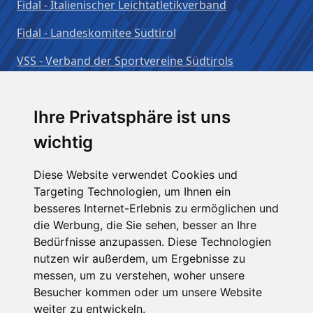
Fidal - Italienischer Leichtatletikverband
Fidal - Landeskomitee Südtirol
VSS - Verband der Sportvereine Südtirols
Benutzername:
Ihre Privatsphäre ist uns
wichtig
Passwort:
Diese Website verwendet Cookies und
Targeting Technologien, um Ihnen ein
besseres Internet-Erlebnis zu ermöglichen und
Angemeldet bleiben
die Werbung, die Sie sehen, besser an Ihre
Bedürfnisse anzupassen. Diese Technologien
nutzen wir außerdem, um Ergebnisse zu
messen, um zu verstehen, woher unsere
Besucher kommen oder um unsere Website
weiter zu entwickeln.