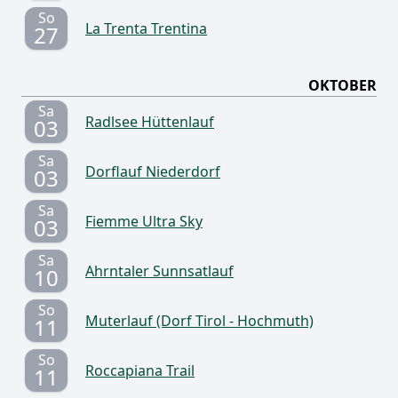
So
La Trenta Trentina
27
OKTOBER
Sa
Radlsee Hüttenlauf
03
Sa
Dorflauf Niederdorf
03
Sa
Fiemme Ultra Sky
03
Sa
Ahrntaler Sunnsatlauf
10
So
Muterlauf (Dorf Tirol - Hochmuth)
11
So
Roccapiana Trail
11