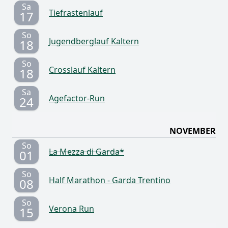
Sa
Tiefrastenlauf
17
So
Jugendberglauf Kaltern
18
So
Crosslauf Kaltern
18
Sa
Agefactor-Run
24
NOVEMBER
So
La Mezza di Garda*
01
So
Half Marathon - Garda Trentino
08
So
Verona Run
15