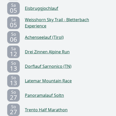
Sa
Eisbruggjochlauf
05
Sa
Weisshorn Sky Trail - Bletterbach
05
Experience
So
Achenseelauf (Tirol)
06
Sa
Drei Zinnen Alpine Run
12
So
Dorflauf Sarnonico (TN)
13
So
Latemar Mountain Race
13
So
Panoramalauf Soltn
27
So
Trento Half Marathon
27