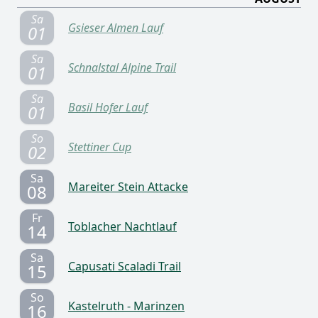
Sa
Gsieser Almen Lauf
01
Sa
Schnalstal Alpine Trail
01
Sa
Basil Hofer Lauf
01
So
Stettiner Cup
02
Sa
Mareiter Stein Attacke
08
Fr
Toblacher Nachtlauf
14
Sa
Capusati Scaladi Trail
15
So
Kastelruth - Marinzen
16