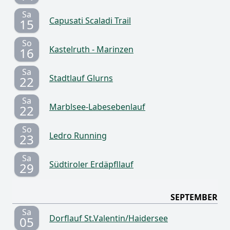
Sa
Capusati Scaladi Trail
15
So
Kastelruth - Marinzen
16
Sa
Stadtlauf Glurns
22
Sa
Marblsee-Labesebenlauf
22
So
Ledro Running
23
Sa
Südtiroler Erdäpfllauf
29
SEPTEMBER
Sa
Dorflauf St.Valentin/Haidersee
05