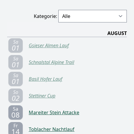
Kategorie:
AUGUST
Sa
Gsieser Almen Lauf
01
Sa
Schnalstal Alpine Trail
01
Sa
Basil Hofer Lauf
01
So
Stettiner Cup
02
Sa
Mareiter Stein Attacke
08
Fr
Toblacher Nachtlauf
14