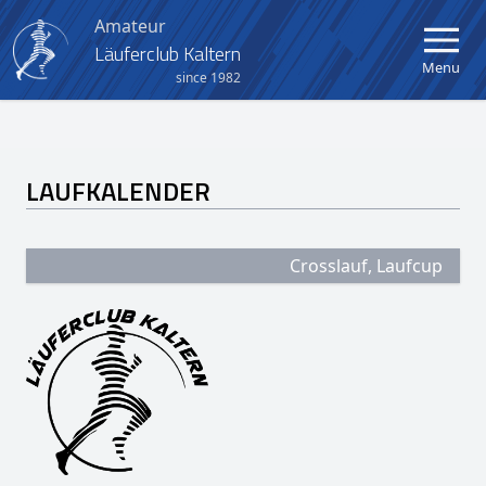
Amateur
Läuferclub Kaltern
Menu
since 1982
Home
LAUFKALENDER
Verein
Aktuelles
Crosslauf, Laufcup
Kalender
Berglauf Kaltern-Mendel
Crosslauf Kaltern
Kinder- und Jugendlauf