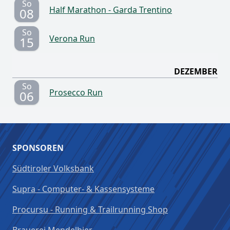
So
Half Marathon - Garda Trentino
08
So
Verona Run
15
DEZEMBER
So
Prosecco Run
06
SPONSOREN
Südtiroler Volksbank
Supra - Computer- & Kassensysteme
Procursu - Running & Trailrunning Shop
Brauerei Mendelbier