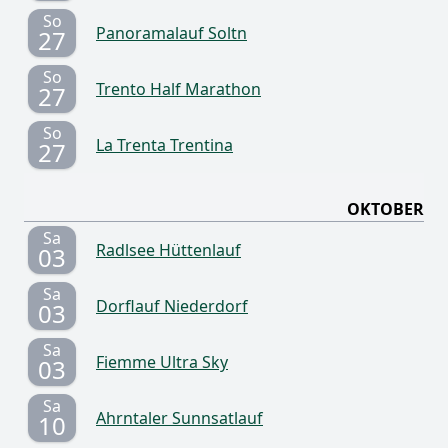
So
Panoramalauf Soltn
27
So
Trento Half Marathon
27
So
La Trenta Trentina
27
OKTOBER
Sa
Radlsee Hüttenlauf
03
Sa
Dorflauf Niederdorf
03
Sa
Fiemme Ultra Sky
03
Sa
Ahrntaler Sunnsatlauf
10