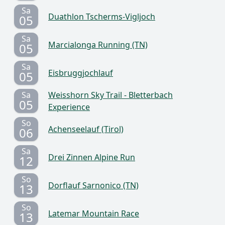
Sa
Duathlon Tscherms-Vigljoch
05
Sa
Marcialonga Running (TN)
05
Sa
Eisbruggjochlauf
05
Sa
Weisshorn Sky Trail - Bletterbach
05
Experience
So
Achenseelauf (Tirol)
06
Sa
Drei Zinnen Alpine Run
12
So
Dorflauf Sarnonico (TN)
13
So
Latemar Mountain Race
13