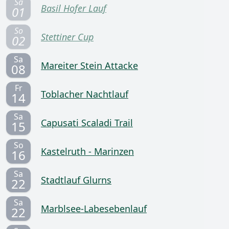
Sa
Basil Hofer Lauf
01
So
Stettiner Cup
02
Sa
Mareiter Stein Attacke
08
Fr
Toblacher Nachtlauf
14
Sa
Capusati Scaladi Trail
15
So
Kastelruth - Marinzen
16
Sa
Stadtlauf Glurns
22
Sa
Marblsee-Labesebenlauf
22