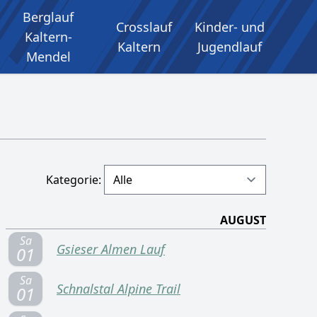
Berglauf
Crosslauf
Kinder- und
Kaltern-
Kaltern
Jugendlauf
Mendel
Kategorie:
AUGUST
Sa
Gsieser Almen Lauf
01
Sa
Schnalstal Alpine Trail
01