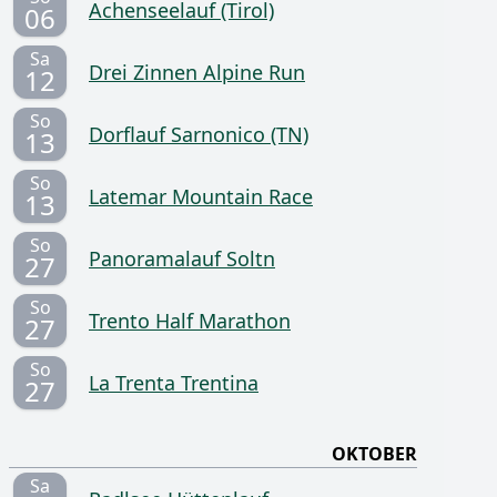
Achenseelauf (Tirol)
06
Sa
Drei Zinnen Alpine Run
12
So
Dorflauf Sarnonico (TN)
13
So
Latemar Mountain Race
13
So
Panoramalauf Soltn
27
So
Trento Half Marathon
27
So
La Trenta Trentina
27
OKTOBER
Sa