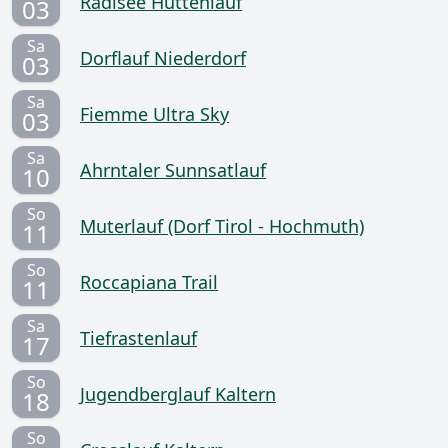
Radlsee Hüttenlauf
03
Sa
Dorflauf Niederdorf
03
Sa
Fiemme Ultra Sky
03
Sa
Ahrntaler Sunnsatlauf
10
So
Muterlauf (Dorf Tirol - Hochmuth)
11
So
Roccapiana Trail
11
Sa
Tiefrastenlauf
17
So
Jugendberglauf Kaltern
18
So