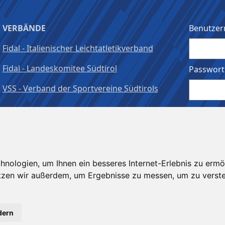
VERBÄNDE
Benutzer
Fidal - Italienischer Leichtatletikverband
Fidal - Landeskomitee Südtirol
Passwort
VSS - Verband der Sportvereine Südtirols
Angeme
nologien, um Ihnen ein besseres Internet-Erlebnis zu ermö
utzen wir außerdem, um Ergebnisse zu messen, um zu ver
dern