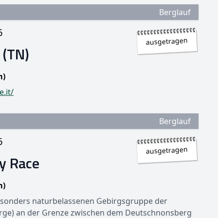
Berglauf
6
ausgetragen
 (TN)
m)
.it/
Berglauf
6
ausgetragen
y Race
m)
besonders naturbelassenen Gebirgsgruppe der
erge) an der Grenze zwischen dem Deutschnonsberg