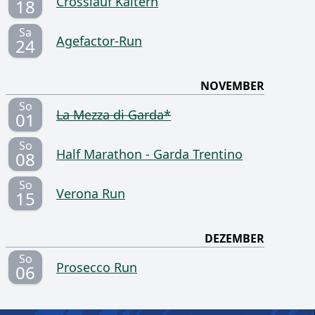
Crosslauf Kaltern
18
Sa
Agefactor-Run
24
NOVEMBER
So
La Mezza di Garda*
01
So
Half Marathon - Garda Trentino
08
So
Verona Run
15
DEZEMBER
So
Prosecco Run
06