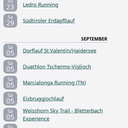
So
Ledro Running
23
Sa
Südtiroler Erdäpfllauf
29
SEPTEMBER
Sa
Dorflauf St.Valentin/Haidersee
05
Sa
Duathlon Tscherms-Vigljoch
05
Sa
Marcialonga Running (TN)
05
Sa
Eisbruggjochlauf
05
Weisshorn Sky Trail - Bletterbach
Sa
05
Experience
So