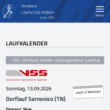
Amateur
Läuferclub Kaltern
Menu
since 1982
Home
LAUFKALENDER
Verein
Aktuelles
VSS - Dorflauf, Kinder- und Jugendlauf, Laufcup
Kalender
Berglauf Kaltern-Mendel
Sonntag, 13.09.2026
Crosslauf Kaltern
noch 5 Wochen
Dorflauf Sarnonico (TN)
Kinder- und Jugendlauf
Distanz: 5km