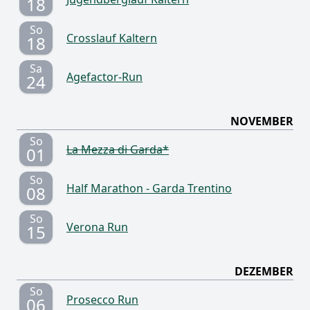
18
So
Crosslauf Kaltern
18
Sa
Agefactor-Run
24
NOVEMBER
So
La Mezza di Garda*
01
So
Half Marathon - Garda Trentino
08
So
Verona Run
15
DEZEMBER
So
Prosecco Run
06