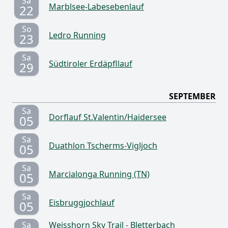
Sa
Marblsee-Labesebenlauf
22
So
Ledro Running
23
Sa
Südtiroler Erdäpfllauf
29
SEPTEMBER
Sa
Dorflauf St.Valentin/Haidersee
05
Sa
Duathlon Tscherms-Vigljoch
05
Sa
Marcialonga Running (TN)
05
Sa
Eisbruggjochlauf
05
Sa
Weisshorn Sky Trail - Bletterbach