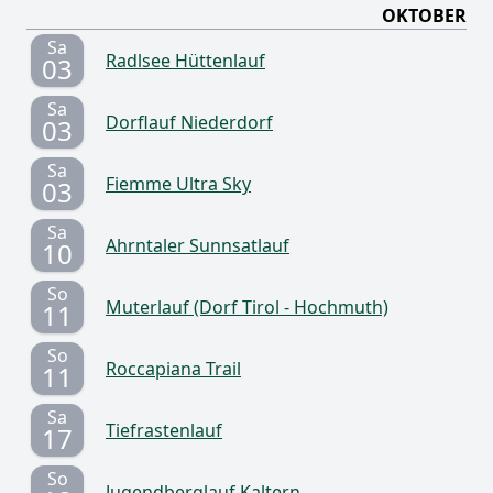
OKTOBER
Sa
Radlsee Hüttenlauf
03
Sa
Dorflauf Niederdorf
03
Sa
Fiemme Ultra Sky
03
Sa
Ahrntaler Sunnsatlauf
10
So
Muterlauf (Dorf Tirol - Hochmuth)
11
So
Roccapiana Trail
11
Sa
Tiefrastenlauf
17
So
Jugendberglauf Kaltern