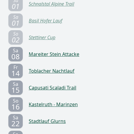
Sa
Schnalstal Alpine Trail
01
Sa
Basil Hofer Lauf
01
So
Stettiner Cup
02
Sa
Mareiter Stein Attacke
08
Fr
Toblacher Nachtlauf
14
Sa
Capusati Scaladi Trail
15
So
Kastelruth - Marinzen
16
Sa
Stadtlauf Glurns
22