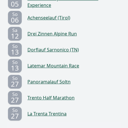
05
Experience
So
Achenseelauf (Tirol)
06
Sa
Drei Zinnen Alpine Run
12
So
Dorflauf Sarnonico (TN)
13
So
Latemar Mountain Race
13
So
Panoramalauf Soltn
27
So
Trento Half Marathon
27
So
La Trenta Trentina
27