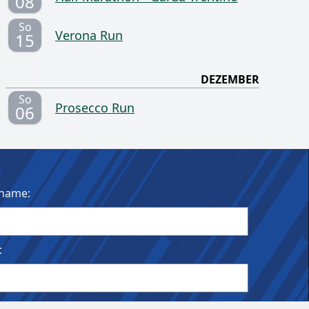
08
So
Verona Run
15
DEZEMBER
So
Prosecco Run
06
name:
:
ldet bleiben