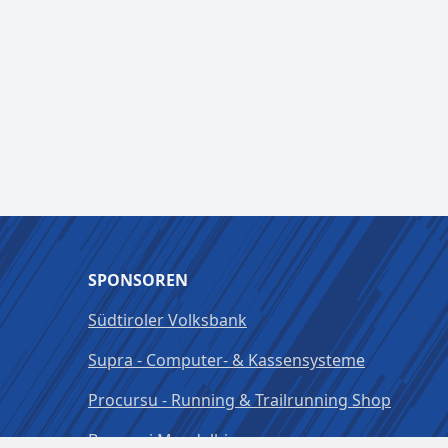
SPONSOREN
Südtiroler Volksbank
Supra - Computer- & Kassensysteme
Procursu - Running & Trailrunning Shop
Brauerei Mendelbier