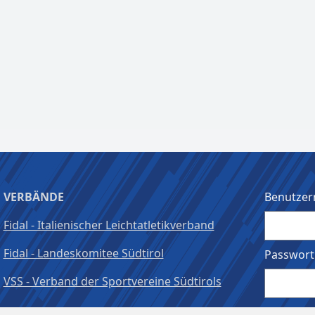
VERBÄNDE
Benutzer
Fidal - Italienischer Leichtatletikverband
Fidal - Landeskomitee Südtirol
Passwort
VSS - Verband der Sportvereine Südtirols
Angeme