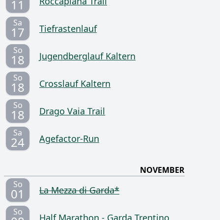
Roccapiana Trail
11
Sa
Tiefrastenlauf
17
So
Jugendberglauf Kaltern
18
So
Crosslauf Kaltern
18
So
Drago Vaia Trail
18
Sa
Agefactor-Run
24
NOVEMBER
So
La Mezza di Garda*
01
So
Half Marathon - Garda Trentino