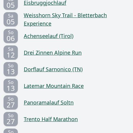
Eisbruggjochlauf
05
Weisshorn Sky Trail - Bletterbach
Sa
05
Experience
So
Achenseelauf (Tirol)
06
Sa
Drei Zinnen Alpine Run
12
So
Dorflauf Sarnonico (TN)
13
So
Latemar Mountain Race
13
So
Panoramalauf Soltn
27
So
Trento Half Marathon
27
So