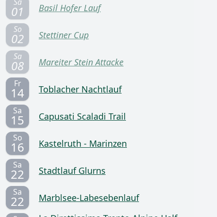
Sa
Basil Hofer Lauf
01
So
Stettiner Cup
02
Sa
Mareiter Stein Attacke
08
Fr
Toblacher Nachtlauf
14
Sa
Capusati Scaladi Trail
15
So
Kastelruth - Marinzen
16
Sa
Stadtlauf Glurns
22
Sa
Marblsee-Labesebenlauf
22