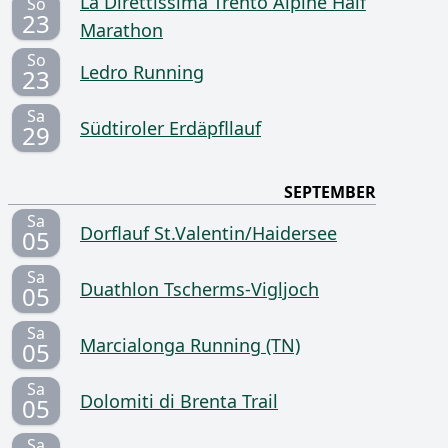
La Direttissima Trento Alpine Half
So
23
Marathon
So
Ledro Running
23
Sa
Südtiroler Erdäpfllauf
29
SEPTEMBER
Sa
Dorflauf St.Valentin/Haidersee
05
Sa
Duathlon Tscherms-Vigljoch
05
Sa
Marcialonga Running (TN)
05
Sa
Dolomiti di Brenta Trail
05
Sa