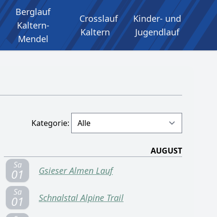
Berglauf
Crosslauf
Kinder- und
Kaltern-
Kaltern
Jugendlauf
Mendel
Kategorie:
AUGUST
Sa
Gsieser Almen Lauf
01
Sa
Schnalstal Alpine Trail
01