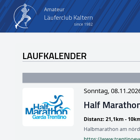
Amateur
Läuferclub Kaltern
since 1982
LAUFKALENDER
Sonntag, 08.11.202
Half Marathon
Distanz: 21,1km - 10k
Halbmarathon am nördl
https://www.trentinoeve