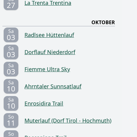
La Trenta Trentina
27
OKTOBER
Sa
Radlsee Hüttenlauf
03
Sa
Dorflauf Niederdorf
03
Sa
Fiemme Ultra Sky
03
Sa
Ahrntaler Sunnsatlauf
10
Sa
Enrosidira Trail
10
So
Muterlauf (Dorf Tirol - Hochmuth)
11
So