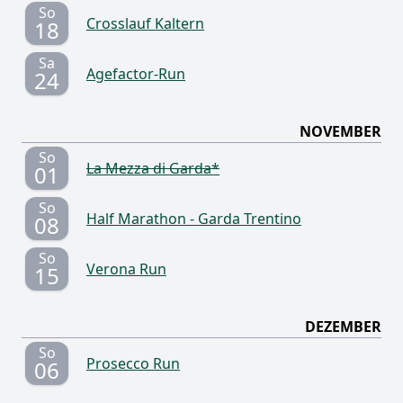
So
Crosslauf Kaltern
18
Sa
Agefactor-Run
24
NOVEMBER
So
La Mezza di Garda*
01
So
Half Marathon - Garda Trentino
08
So
Verona Run
15
DEZEMBER
So
Prosecco Run
06