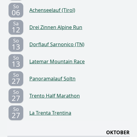
So
Achenseelauf (Tirol)
06
Sa
Drei Zinnen Alpine Run
12
So
Dorflauf Sarnonico (TN)
13
So
Latemar Mountain Race
13
So
Panoramalauf Soltn
27
So
Trento Half Marathon
27
So
La Trenta Trentina
27
OKTOBER