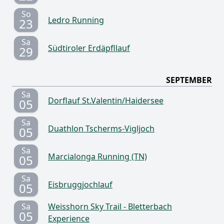
So
Ledro Running
23
Sa
Südtiroler Erdäpfllauf
29
SEPTEMBER
Sa
Dorflauf St.Valentin/Haidersee
05
Sa
Duathlon Tscherms-Vigljoch
05
Sa
Marcialonga Running (TN)
05
Sa
Eisbruggjochlauf
05
Sa
Weisshorn Sky Trail - Bletterbach
05
Experience