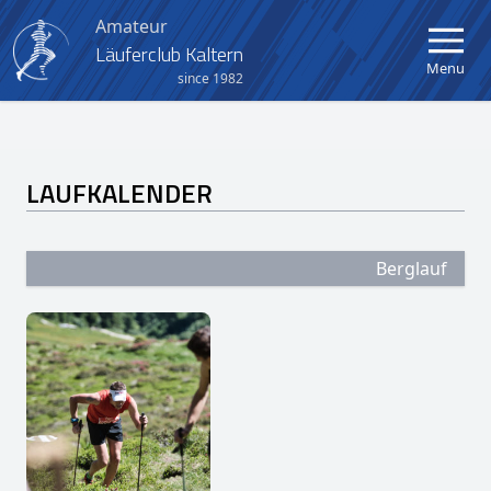
Amateur
Läuferclub Kaltern
Menu
since 1982
Home
LAUFKALENDER
Verein
Aktuelles
Berglauf
Kalender
Berglauf Kaltern-Mendel
Crosslauf Kaltern
Kinder- und Jugendlauf