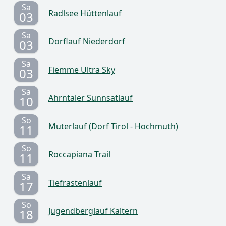
Sa
Radlsee Hüttenlauf
03
Sa
Dorflauf Niederdorf
03
Sa
Fiemme Ultra Sky
03
Sa
Ahrntaler Sunnsatlauf
10
So
Muterlauf (Dorf Tirol - Hochmuth)
11
So
Roccapiana Trail
11
Sa
Tiefrastenlauf
17
So
Jugendberglauf Kaltern
18