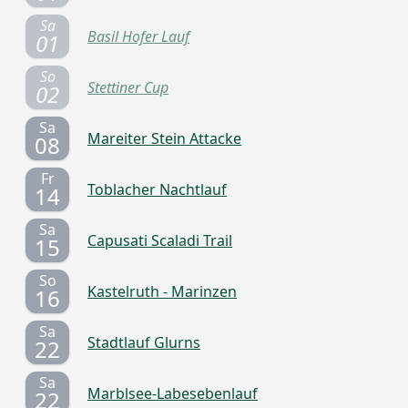
Sa
Basil Hofer Lauf
01
So
Stettiner Cup
02
Sa
Mareiter Stein Attacke
08
Fr
Toblacher Nachtlauf
14
Sa
Capusati Scaladi Trail
15
So
Kastelruth - Marinzen
16
Sa
Stadtlauf Glurns
22
Sa
Marblsee-Labesebenlauf
22