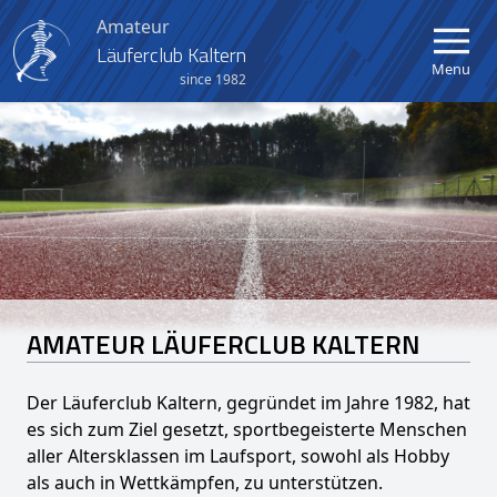
Amateur
Läuferclub Kaltern
Menu
since 1982
Home
Verein
Aktuelles
Kalender
AMATEUR LÄUFERCLUB KALTERN
Berglauf Kaltern-Mendel
Der Läuferclub Kaltern, gegründet im Jahre 1982, hat
Crosslauf Kaltern
es sich zum Ziel gesetzt, sportbegeisterte Menschen
aller Altersklassen im Laufsport, sowohl als Hobby
Kinder- und Jugendlauf
als auch in Wettkämpfen, zu unterstützen.