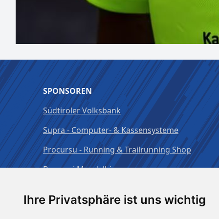
SPONSOREN
Südtiroler Volksbank
Supra - Computer- & Kassensysteme
Procursu - Running & Trailrunning Shop
Brauerei Mendelbier
Ihre Privatsphäre ist uns wichtig