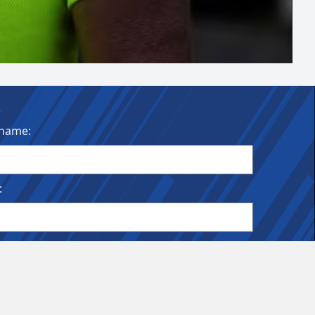
name:
:
ldet bleiben