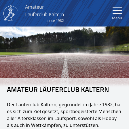
Amateur
Läuferclub Kaltern
Menu
since 1982
Home
Verein
Aktuelles
Kalender
AMATEUR LÄUFERCLUB KALTERN
Berglauf Kaltern-Mendel
Der Läuferclub Kaltern, gegründet im Jahre 1982, hat
Crosslauf Kaltern
es sich zum Ziel gesetzt, sportbegeisterte Menschen
aller Altersklassen im Laufsport, sowohl als Hobby
Kinder- und Jugendlauf
als auch in Wettkämpfen, zu unterstützen.