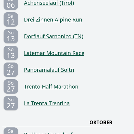
Achenseelauf (Tirol)
06
Sa
Drei Zinnen Alpine Run
12
So
Dorflauf Sarnonico (TN)
13
So
Latemar Mountain Race
13
So
Panoramalauf Soltn
27
So
Trento Half Marathon
27
So
La Trenta Trentina
27
OKTOBER
Sa