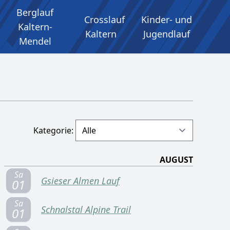
Berglauf
Crosslauf
Kinder- und
Kaltern-
Kaltern
Jugendlauf
Mendel
Kategorie:
AUGUST
Sa
Gsieser Almen Lauf
01
Sa
Schnalstal Alpine Trail
01