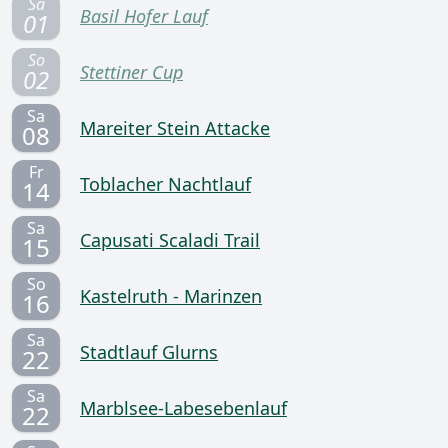
Sa
Basil Hofer Lauf
01
So
Stettiner Cup
02
Sa
Mareiter Stein Attacke
08
Fr
Toblacher Nachtlauf
14
Sa
Capusati Scaladi Trail
15
So
Kastelruth - Marinzen
16
Sa
Stadtlauf Glurns
22
Sa
Marblsee-Labesebenlauf
22