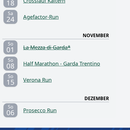
Crosslauf Kaltern
18
Sa
Agefactor-Run
24
NOVEMBER
So
La Mezza di Garda*
01
So
Half Marathon - Garda Trentino
08
So
Verona Run
15
DEZEMBER
So
Prosecco Run
06