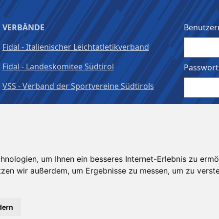
VERBÄNDE
Benutzer
Fidal - Italienischer Leichtatletikverband
Fidal - Landeskomitee Südtirol
Passwort
VSS - Verband der Sportvereine Südtirols
Angeme
nologien, um Ihnen ein besseres Internet-Erlebnis zu ermö
utzen wir außerdem, um Ergebnisse zu messen, um zu ver
dern