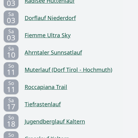
Radlsee Hüttenlauf
03
Sa
Dorflauf Niederdorf
03
Sa
Fiemme Ultra Sky
03
Sa
Ahrntaler Sunnsatlauf
10
So
Muterlauf (Dorf Tirol - Hochmuth)
11
So
Roccapiana Trail
11
Sa
Tiefrastenlauf
17
So
Jugendberglauf Kaltern
18
So