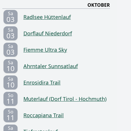
OKTOBER
Sa
Radlsee Hüttenlauf
03
Sa
Dorflauf Niederdorf
03
Sa
Fiemme Ultra Sky
03
Sa
Ahrntaler Sunnsatlauf
10
Sa
Enrosidira Trail
10
So
Muterlauf (Dorf Tirol - Hochmuth)
11
So
Roccapiana Trail
11
Sa