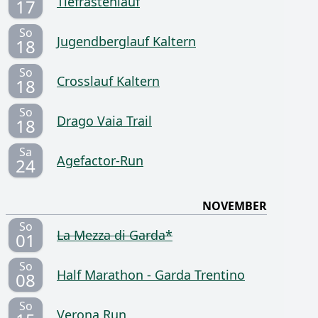
Tiefrastenlauf
17
So
Jugendberglauf Kaltern
18
So
Crosslauf Kaltern
18
So
Drago Vaia Trail
18
Sa
Agefactor-Run
24
NOVEMBER
So
La Mezza di Garda*
01
So
Half Marathon - Garda Trentino
08
So
Verona Run