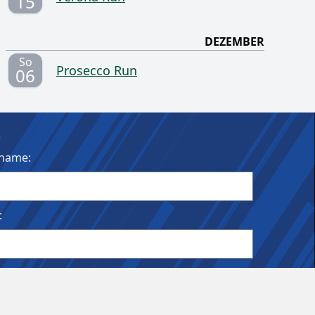
15
DEZEMBER
So
Prosecco Run
06
name:
:
ldet bleiben