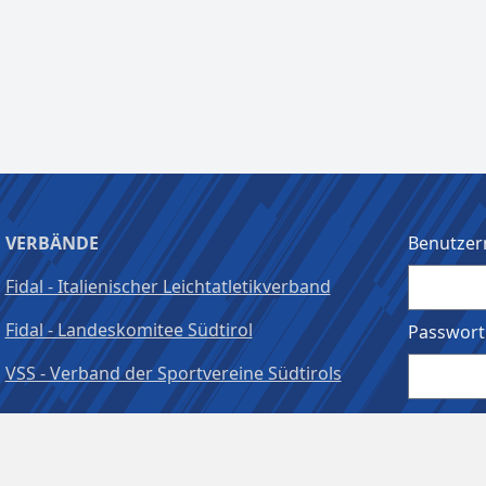
VERBÄNDE
Benutzer
Fidal - Italienischer Leichtatletikverband
Fidal - Landeskomitee Südtirol
Passwort
VSS - Verband der Sportvereine Südtirols
Angeme