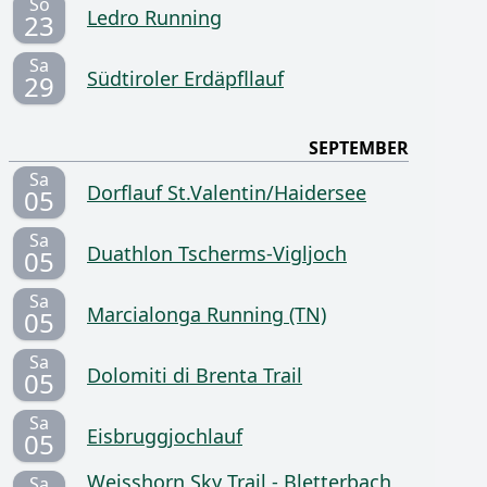
So
Ledro Running
23
Sa
Südtiroler Erdäpfllauf
29
SEPTEMBER
Sa
Dorflauf St.Valentin/Haidersee
05
Sa
Duathlon Tscherms-Vigljoch
05
Sa
Marcialonga Running (TN)
05
Sa
Dolomiti di Brenta Trail
05
Sa
Eisbruggjochlauf
05
Weisshorn Sky Trail - Bletterbach
Sa