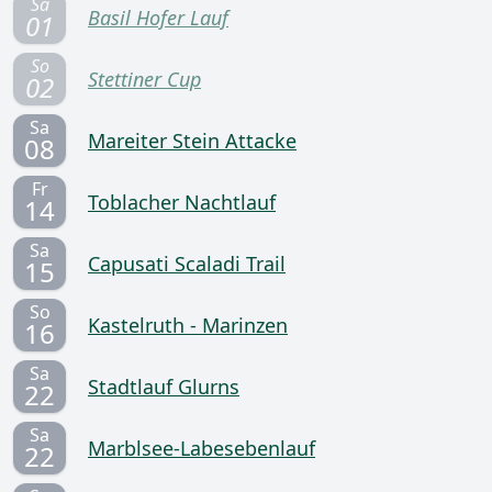
Sa
Basil Hofer Lauf
01
So
Stettiner Cup
02
Sa
Mareiter Stein Attacke
08
Fr
Toblacher Nachtlauf
14
Sa
Capusati Scaladi Trail
15
So
Kastelruth - Marinzen
16
Sa
Stadtlauf Glurns
22
Sa
Marblsee-Labesebenlauf
22