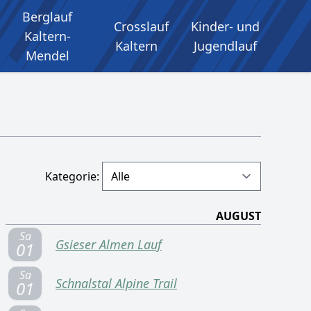
Berglauf
Crosslauf
Kinder- und
Kaltern-
Kaltern
Jugendlauf
Mendel
Kategorie:
AUGUST
Sa
Gsieser Almen Lauf
01
Sa
Schnalstal Alpine Trail
01