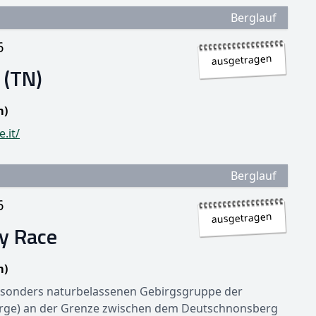
Berglauf
6
ausgetragen
 (TN)
m)
.it/
Berglauf
6
ausgetragen
y Race
m)
besonders naturbelassenen Gebirgsgruppe der
erge) an der Grenze zwischen dem Deutschnonsberg