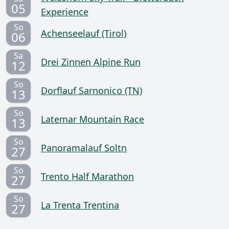
05
Experience
So
Achenseelauf (Tirol)
06
Sa
Drei Zinnen Alpine Run
12
So
Dorflauf Sarnonico (TN)
13
So
Latemar Mountain Race
13
So
Panoramalauf Soltn
27
So
Trento Half Marathon
27
So
La Trenta Trentina
27