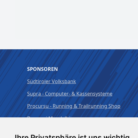
SPONSOREN
Südtiroler Volksbank
Supra - Computer- & Kassensysteme
Procursu - Running & Trailrunning Shop
Brauerei Mendelbier
Ihre Privatsphäre ist uns wichtig